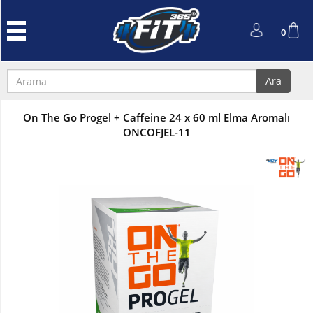
Anasayfa
0
Protein
Tozu
Ara
Performans
ve
On The Go Progel + Caffeine 24 x 60 ml Elma Aromalı
Güç
ONCOFJEL-11
L-
Carnitin
ve
Cla
Kreatin
Amino
Asit
Aksesuarlar