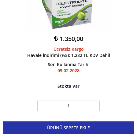
Kilo
ve
Hacim
1.350,00
Vitaminler
Ücretsiz Kargo
Atıştırmalıklar
Havale İndirimi (%5)
:
1.282 TL
KDV Dahil
Son Kullanma Tarihi
Sipariş
09.02.2028
Takibi
Stokta Var
Kombinasyonlar
Kampanyalar
Markalar
ÜRÜNÜ SEPETE EKLE
İletişim