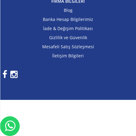
FİRMA BİLGİLERİ
Blog
Kilo
ve
Banka Hesap Bilgilerimiz
Hacim
İade & Değişim Politikası
Gizlilik ve Güvenlik
Vitaminler
Mesafeli Satış Sözleşmesi
Atıştırmalıklar
İletişim Bilgileri
Sipariş
Takibi
Kombinasyonlar
Kampanyalar
Markalar
İletişim