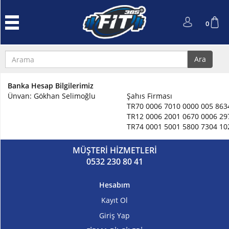
Anasayfa
0
Protein
Tozu
Ara
Performans
ve
Banka Hesap Bilgilerimiz
Güç
Ünvan: Gökhan Selimoğlu
Şahıs Firması
TR70 0006 7010 0000 005 863
L-
TR12 0006 2001 0670 0006 29
Carnitin
TR74 0001 5001 5800 7304 10
ve
Cla
MÜŞTERİ HİZMETLERİ
0532 230 80 41
Kreatin
Hesabım
Amino
Kayıt Ol
Asit
Giriş Yap
Aksesuarlar