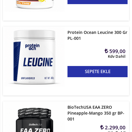
Kilo
ve
Hacim
Protein Ocean Leucine 300 Gr
PL-001
Vitaminler
599,00
Atıştırmalıklar
Kdv Dahil
Sipariş
SEPETE EKLE
Takibi
Kombinasyonlar
Kampanyalar
BioTechUSA EAA ZERO
Pineapple-Mango 350 gr BP-
Markalar
001
2.299,00
İletişim