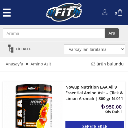
Anasayfa
0
Protein
Tozu
Ara
Performans
ve
FİLTRELE
Güç
L-
Anasayfa
Amino Asit
63 ürün bulundu
Carnitin
ve
Cla
Nowup Nutrition EAA All 9
Essential Amino Asit – Çilek &
Kreatin
Limon Aromalı | 360 gr N-011
950,00
Amino
Kdv Dahil
Asit
SEPETE EKLE
Aksesuarlar