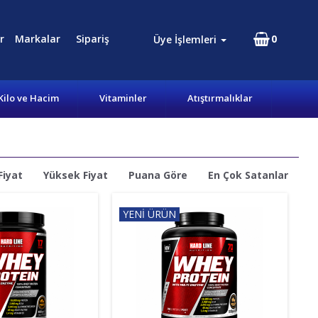
r
Markalar
Sipariş
0
Üye İşlemleri
Kilo ve Hacim
Vitaminler
Atıştırmalıklar
Fiyat
Yüksek Fiyat
Puana Göre
En Çok Satanlar
YENİ ÜRÜN