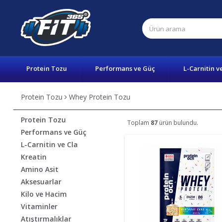
Protein Tozu
Performans ve Güç
L-Carnitin v
Protein Tozu
Whey Protein Tozu
Protein Tozu
Toplam
87
ürün bulundu.
Performans ve Güç
L-Carnitin ve Cla
Kreatin
Amino Asit
Aksesuarlar
Kilo ve Hacim
Vitaminler
Atıştırmalıklar