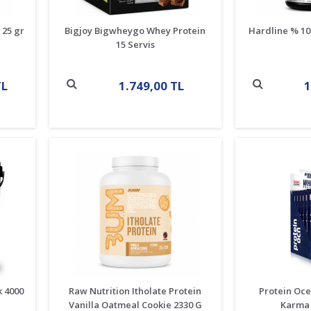
 25 gr
Bigjoy Bigwheygo Whey Protein
Hardline % 10
15 Servis
TL
1.749,00 TL
1
k 4000
Raw Nutrition Itholate Protein
Protein Oc
Vanilla Oatmeal Cookie 2330 G
Karma 