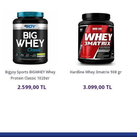
Bigjoy Sports BIGWHEY Whey
Hardline Whey 3matrix 908 gr
M
Protein Classic 1020gr
2.599,00 TL
3.099,00 TL