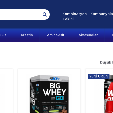
Kombinasyon
Kampanyala
Takibi
e Cla
Kreatin
Amino Asit
Aksesuarlar
Düşük 
YENİ ÜRÜN