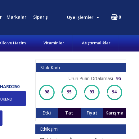
r
Markalar
Sipariş
0
Üye İşlemleri
Kilo ve Hacim
Vitaminler
Atıştırmalıklar
Stok Kartı
Ürün Puan Ortalaması
95
HARD250
98
95
93
94
TÜKENDİ
Etki
Tat
Fiyat
Karışma
Etkileşim