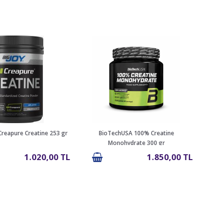
Creapure Creatine 253 gr
BioTechUSA 100% Creatine
DY
Monohydrate 300 gr
1.020,00 TL
1.850,00 TL