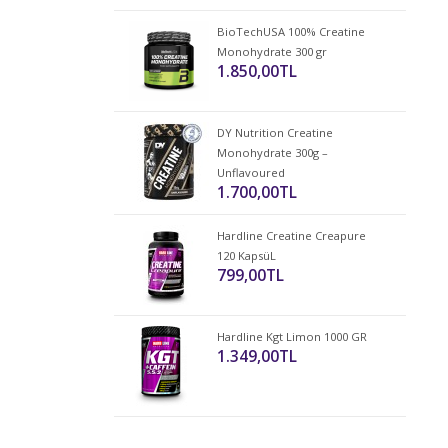
BioTechUSA 100% Creatine
Monohydrate 300 gr
1.850,00TL
DY Nutrition Creatine
Monohydrate 300g –
Unflavoured
1.700,00TL
Hardline Creatine Creapure
120 KapsüL
799,00TL
Hardline Kgt Limon 1000 GR
1.349,00TL