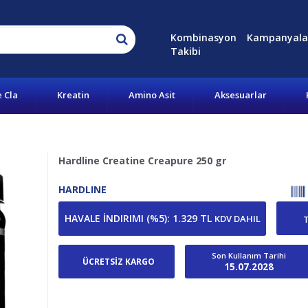
Kombinasyon
Kampanyala
Takibi
e Cla
Kreatin
Amino Asit
Aksesuarlar
Hardline Creatine Creapure 250 gr
HARDLINE
HAVALE İNDIRIMI (%5)
:
1.329 TL
KDV DAHIL
Son Kullanım Tarihi
ÜCRETSİZ KARGO
15.07.2028