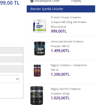
Arkadaşına Öner
Paylaş
399,00 TL
Benzer İçerikli Ürünler
Protein Ocean Creatine
Creapure® 250 g Saf Kreatin
Monohidrat
999,00TL
Universal Animal Creatine
Powder 300 Gr
1.499,00TL
Bigjoy Creatine + Glutamine
505 Gr
1.200,00TL
Bigjoy Sports Creapure
Creatine 253 gr
1.020,00TL