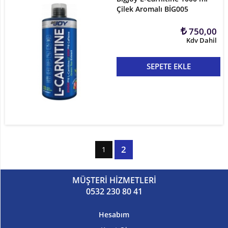
Çilek Aromalı BİG005
750,00
Kdv Dahil
SEPETE EKLE
2
1
MÜŞTERİ HİZMETLERİ
0532 230 80 41
Hesabım