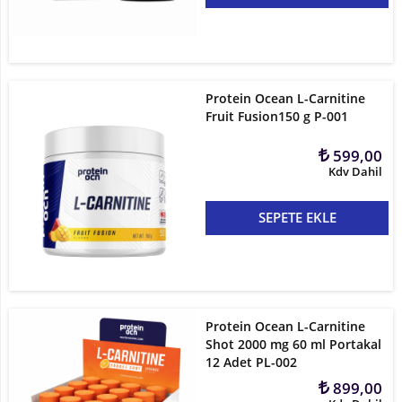
Kilo
ve
Hacim
Protein Ocean L-Carnitine
Fruit Fusion150 g P-001
Vitaminler
599,00
Atıştırmalıklar
Kdv Dahil
Sipariş
SEPETE EKLE
Takibi
Kombinasyonlar
Kampanyalar
Protein Ocean L-Carnitine
Shot 2000 mg 60 ml Portakal
Markalar
12 Adet PL-002
899,00
İletişim