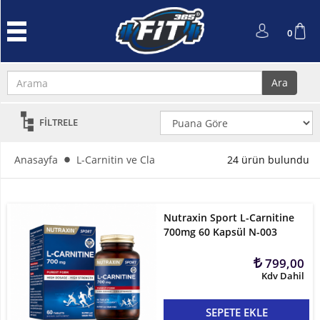
Anasayfa
0
Protein
Tozu
Ara
Performans
ve
FİLTRELE
Güç
L-
Anasayfa
L-Carnitin ve Cla
24 ürün bulundu
Carnitin
ve
Cla
Nutraxin Sport L-Carnitine
700mg 60 Kapsül N-003
Kreatin
799,00
Amino
Kdv Dahil
Asit
SEPETE EKLE
Aksesuarlar