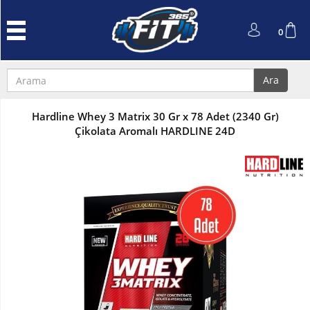
Anasayfa
0
Protein
Tozu
Ara
Performans
ve
Hardline Whey 3 Matrix 30 Gr x 78 Adet (2340 Gr)
Güç
Çikolata Aromalı HARDLINE 24D
L-
Carnitin
ve
Cla
Kreatin
Amino
Asit
Aksesuarlar