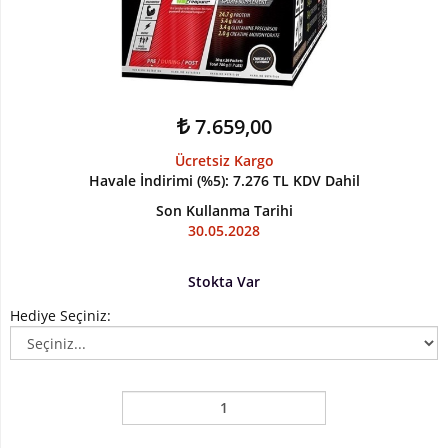
Kilo
ve
Hacim
7.659,00
Vitaminler
Ücretsiz Kargo
Atıştırmalıklar
Havale İndirimi (%5)
:
7.276 TL
KDV Dahil
Son Kullanma Tarihi
Sipariş
30.05.2028
Takibi
Stokta Var
Kombinasyonlar
Hediye Seçiniz:
Kampanyalar
Markalar
İletişim