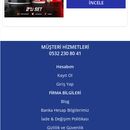
İNCELE
Kilo
ve
Hacim
Vitaminler
MÜŞTERİ HİZMETLERİ
Atıştırmalıklar
0532 230 80 41
Sipariş
Hesabım
Takibi
Kayıt Ol
Giriş Yap
Kombinasyonlar
FİRMA BİLGİLERİ
Kampanyalar
Blog
Banka Hesap Bilgilerimiz
Markalar
İade & Değişim Politikası
İletişim
Gizlilik ve Güvenlik