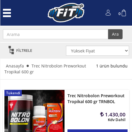
Anasayfa
0
Protein
Tozu
Ara
Performans
ve
FİLTRELE
Güç
L-
Anasayfa
Trec Nitrobolon Preworkout
1 ürün bulundu
Carnitin
Tropikal 600 gr
ve
Cla
Tükendi
Trec Nitrobolon Preworkout
Kreatin
Tropikal 600 gr TRNBOL
Amino
1.430,00
Asit
Kdv Dahil
Aksesuarlar