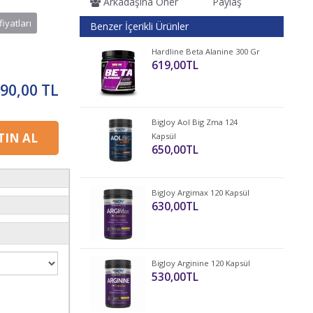
Arkadaşına Öner
Paylaş
fiyatları
Benzer İçerikli Ürünler
Hardline Beta Alanine 300 Gr
619,00TL
90,00 TL
BigJoy Aol Big Zma 124
IN AL
Kapsül
650,00TL
BigJoy Argimax 120 Kapsül
630,00TL
BigJoy Arginine 120 Kapsül
530,00TL