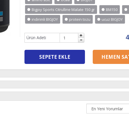
Bigjoy Sports Citrulline Malate 150 gr
BM150
indirimli BIGJOY
protein tozu
ucuz BIGJOY
4
Ürün Adeti
SEPETE EKLE
HEMEN SAT