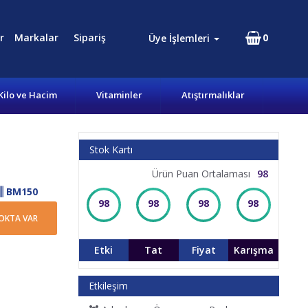
r
Markalar
Sipariş
0
Üye İşlemleri
Kilo ve Hacim
Vitaminler
Atıştırmalıklar
Stok Kartı
Ürün Puan Ortalaması
98
BM150
98
98
98
98
OKTA VAR
Etki
Tat
Fiyat
Karışma
Etkileşim