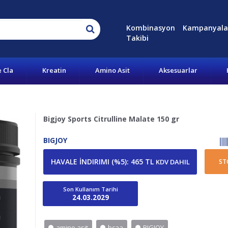
Kombinasyon
Kampanyala
Takibi
e Cla
Kreatin
Amino Asit
Aksesuarlar
Bigjoy Sports Citrulline Malate 150 gr
BIGJOY
HAVALE İNDIRIMI (%5)
:
465 TL
KDV DAHIL
ST
Son Kullanım Tarihi
24.03.2029
amino asit
bcaa
BIGJOY