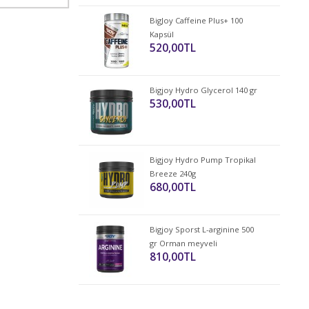
BigJoy Caffeine Plus+ 100
Kapsül
520,00TL
Bigjoy Hydro Glycerol 140 gr
530,00TL
Bigjoy Hydro Pump Tropikal
Breeze 240g
680,00TL
Bigjoy Sporst L-arginine 500
gr Orman meyveli
810,00TL