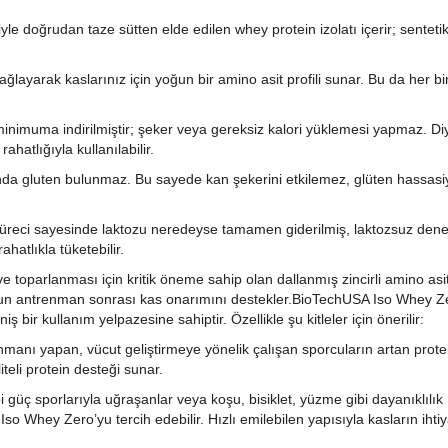
le doğrudan taze sütten elde edilen whey protein izolatı içerir; sentetik
ayarak kaslarınız için yoğun bir amino asit profili sunar. Bu da her bir
inimuma indirilmiştir; şeker veya gereksiz kalori yüklemesi yapmaz. Di
hatlığıyla kullanılabilir.
nda gluten bulunmaz. Bu sayede kan şekerini etkilemez, glüten hassasiy
 süreci sayesinde laktozu neredeyse tamamen giderilmiş, laktozsuz dene
hatlıkla tüketebilir.
 toparlanması için kritik öneme sahip olan dallanmış zincirli amino asit
oğun antrenman sonrası kas onarımını destekler.
BioTechUSA Iso Whey Z
 bir kullanım yelpazesine sahiptir. Özellikle şu kitleler için önerilir:
enmanı yapan, vücut geliştirmeye yönelik çalışan sporcuların artan prote
iteli protein desteği sunar.
i güç sporlarıyla uğraşanlar veya koşu, bisiklet, yüzme gibi dayanıklılık
Iso Whey Zero’yu tercih edebilir. Hızlı emilebilen yapısıyla kasların ihti