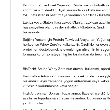
Kilo Kontrolü ve Diyet Yapanlar: Düşük karbonhidratlı v
sporcular için idealdir. Diyet sırasında kas kütlesini kor
tozu, tatlı isteğini bastırmaya yardımcı olabilecek lezzetl
Laktoz veya Gluten Hassasiyeti Olanlar: Laktozu azaltılmı
hassasiyetleri olan bireyler rahatlıkla tüketebilir. Sindir
takviyesidir.
Sağlıklı Yaşam için Protein Takviyesi Arayanlar: Yoğun 
herkes Iso Whey Zero’yu kullanabilir. Özellikle ilerleyen
proteinleri desteklemek isteyenler için güvenilir bir seç
formunu korumak isteyen kişiler tarafından da tercih edi
BioTechUSA Iso Whey Zero’nun düzenli kullanımı, sporda 
Kas Kütlesi Artışı ve Korunması: Yüksek protein içeriğiy
hızlandırır. Aynı zamanda yoğun antrenman veya kalori
kütlesinin korunmasına katkı sağlar.
Hızlı Antrenman Sonrası Toparlanma: İlaveten içerdiği 
azaltır ve toparlanma sürecini hızlandırır. Bu amino as
yardımcı olur.