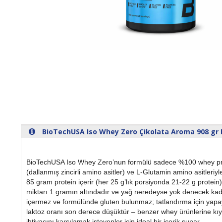
BioTechUSA Iso Whey Zero Çikolata Aroma 908 gr Bi
BioTechUSA Iso Whey Zero’nun formülü sadece %100 whey prote
(dallanmış zincirli amino asitler) ve L-Glutamin amino asitleriy
85 gram protein içerir (her 25 g’lık porsiyonda 21-22 g prote
miktarı 1 gramın altındadır ve yağ neredeyse yok denecek kadar
içermez ve formülünde gluten bulunmaz; tatlandırma için yapay şek
laktoz oranı son derece düşüktür – benzer whey ürünlerine kıya
ihtiyacını karşılamak isteyenler için ideal bir içerik sunar.