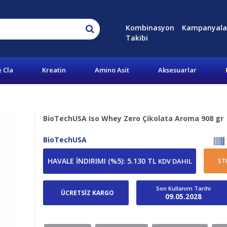
Kombinasyon
Kampanyala
Takibi
e Cla
Kreatin
Amino Asit
Aksesuarlar
BioTechUSA Iso Whey Zero Çikolata Aroma 908 gr
BioTechUSA
HAVALE İNDIRIMI (%5)
:
5.130 TL
KDV DAHIL
ST
Son Kullanım Tarihi
ÜCRETSİZ KARGO
09.05.2028