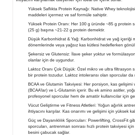
Yüksek Saflıkta Protein Kaynağı: Native Whey teknolojisiy
maddeleri içermez ve saf formüle sahiptir.
Yüksek Protein Oranı: Her 100 g üründe ~85 g protein sağl
(25 g) başına ~21-22 g protein demektir.
Düşük Karbonhidrat & Yağ: Karbonhidrat ve yağ içeriği m
dönemlerinde veya yağsız kas kütlesi hedeflerken gönül ra
Şekersiz ve Glutensiz: İlave şeker yoktur ve formülasyo
olanlar için de uygundur.
Laktoz Oranı Çok Düşük: Özel mikro ve ultra filtrasyon
bir protein tozudur. Laktoz intoleransı olan sporcular da ra
BCAA ve Glutamin Takviyesi: Her porsiyon, kas gelişimi ve
(BCAA’lar) ve L-Glutamin içerir. Bu ek amino asitler, y
profesyonel sporcular hem de amatör kullanıcılar için geniş
Vücut Geliştirme ve Fitness Atletleri: Yoğun ağırlık antr
ihtiyacını karşılar. Kas onarımı ve gelişimi için yüksek kal
Güç ve Dayanıklılık Sporcuları: Powerlifting, CrossFit gib
sporcuları, antrenman sonrası hızlı protein takviyesi için 
besini çabucak sağlar.