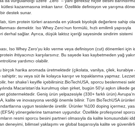
 da vurgulandığı üzere “Zero” – yani gereksiz hiçbir besini barındırm
ütlesi kazanmasına imkan tanır. Özellikle definisyon ve yarışma döne
bir destek sunar.
atı, tüm protein türleri arasında en yüksek biyolojik değerlere sahip ol
kullanması demektir. Iso Whey Zero’nun formülü, hızlı emilimli yapısıyla
 derhal sağlar. Ayrıca, düşük laktoz içeriği sayesinde sindirim sistemi
ası, Iso Whey Zero’yu kilo verme veya definisyon (cut) dönemleri için id
 protein ihtiyacınızı karşılarsınız. Bu sayede kas kaybetmeden yağ yak
ntrolüne yardımcı olabilir.
birçok harika aromada üretmektedir (çikolata, vanilya, çilek, kurabiye
 sahiptir; su veya süt ile kolayca karışır ve topaklanma yapmaz. Lezzetl
bilir, her shake’i keyifle içebilirsiniz.BioTechUSA, sporcu beslenmesi se
ılında Macaristan’da kurulmuş olan şirket, bugün 50’yi aşkın ülkede ge
yet göstermektedir. Geniş ürün yelpazesiyle (330+ farklı ürün) Avrupa’n
SA, kalite ve inovasyona verdiği önemle bilinir. Tüm BioTechUSA ürünler
dartlarına uygun tesislerde üretilir. Ürünler %100 doping içermez, yas
(EFSA) yönergelerine tamamen uygundur. Özellikle profesyonel sporcu
ların resmi sporcu besini partneri olmasıyla da kalite konusundaki idd
 deneyimi, bilimsel yaklaşımı ve global başarısıyla kalite ve güvenilirli