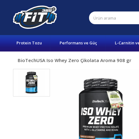
Protein Tozu
Performans ve Güç
L-Carnitin v
BioTechUSA Iso Whey Zero Çikolata Aroma 908 gr