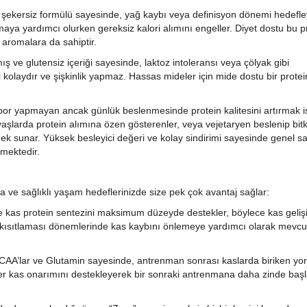
e şekersiz formülü sayesinde, yağ kaybı veya definisyon dönemi hedefl
umaya yardımcı olurken gereksiz kalori alımını engeller. Diyet dostu bu p
i aromalara da sahiptir.
ş ve glutensiz içeriği sayesinde, laktoz intoleransı veya çölyak gibi
imi kolaydır ve şişkinlik yapmaz. Hassas mideler için mide dostu bir protei
spor yapmayan ancak günlük beslenmesinde protein kalitesini artırmak 
 yaşlarda protein alımına özen gösterenler, veya vejetaryen beslenip bitk
enek sunar. Yüksek besleyici değeri ve kolay sindirimi sayesinde genel sa
lmektedir.
ve sağlıklı yaşam hedeflerinizde size pek çok avantaj sağlar:
le kas protein sentezini maksimum düzeyde destekler, böylece kas geliş
 kısıtlaması dönemlerinde kas kaybını önlemeye yardımcı olarak mevcu
BCAA’lar ve Glutamin sayesinde, antrenman sonrası kaslarda biriken yo
itler kas onarımını destekleyerek bir sonraki antrenmana daha zinde ba