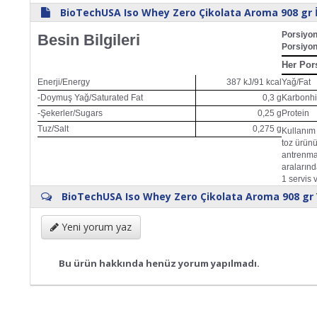
BioTechUSA Iso Whey Zero Çikolata Aroma 908 gr İ
Porsiyo
Besin Bilgileri
Porsiyon
Her Pors
Enerji/Energy
387 kJ/91 kcal
Yağ/Fat
-Doymuş Yağ/Saturated Fat
0,3 g
Karbonhi
-Şekerler/Sugars
0,25 g
Protein
Tuz/Salt
0,275 g
Kullanım 
toz ürünü
antrenma
aralarınd
1 servis 
BioTechUSA Iso Whey Zero Çikolata Aroma 908 gr 
Yeni yorum yaz
Bu ürün hakkında henüz yorum yapılmadı.