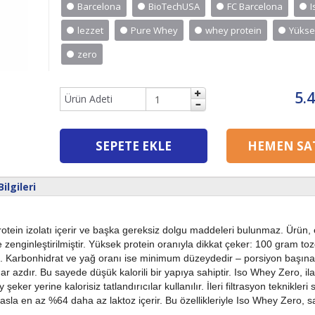
Barcelona
BioTechUSA
FC Barcelona
lezzet
Pure Whey
whey protein
Yükse
zero
5.
Ürün Adeti
SEPETE EKLE
HEMEN SAT
lgileri
in izolatı içerir ve başka gereksiz dolgu maddeleri bulunmaz. Ürün,
le zenginleştirilmiştir. Yüksek protein oranıyla dikkat çeker: 100 gram to
in). Karbonhidrat ve yağ oranı ise minimum düzeydedir – porsiyon başın
 azdır. Bu sayede düşük kalorili bir yapıya sahiptir. Iso Whey Zero, il
er yerine kalorisiz tatlandırıcılar kullanılır. İleri filtrasyon teknikleri
sla en az %64 daha az laktoz içerir. Bu özellikleriyle Iso Whey Zero, sa