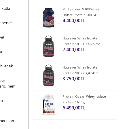
 katkı
Multipower %100 Whey
Isolate Protein 900 Gr
4.400,00TL
 servis
yet
Nutrever Whey Isolate
Protein 1800 Gr Çikolata
7.400,00TL
eti
bilecek
Nutrever Whey Isolate
Protein 900 Gr Çikolata
3.750,00TL
ler
ero, hem
Protein Ocean Whey Isolate
in
Protein 1600 gr
6.499,00TL
yacı olan