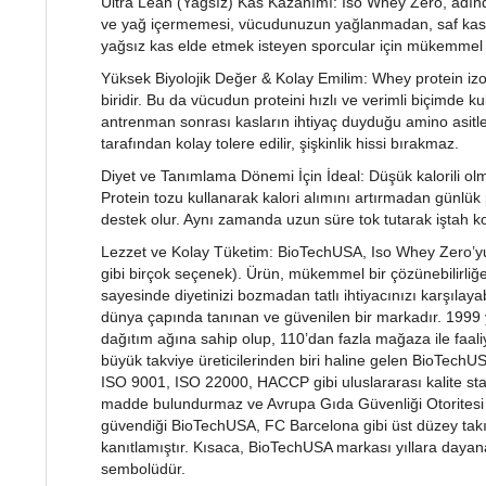
Ultra Lean (Yağsız) Kas Kazanımı: Iso Whey Zero, adında
ve yağ içermemesi, vücudunuzun yağlanmadan, saf kas k
yağsız kas elde etmek isteyen sporcular için mükemmel 
Yüksek Biyolojik Değer & Kolay Emilim: Whey protein izol
biridir. Bu da vücudun proteini hızlı ve verimli biçimde 
antrenman sonrası kasların ihtiyaç duyduğu amino asitleri
tarafından kolay tolere edilir, şişkinlik hissi bırakmaz.
Diyet ve Tanımlama Dönemi İçin İdeal: Düşük kalorili olm
Protein tozu kullanarak kalori alımını artırmadan günlük
destek olur. Aynı zamanda uzun süre tok tutarak iştah ko
Lezzet ve Kolay Tüketim: BioTechUSA, Iso Whey Zero’yu 
gibi birçok seçenek). Ürün, mükemmel bir çözünebilirliğe
sayesinde diyetinizi bozmadan tatlı ihtiyacınızı karşılaya
dünya çapında tanınan ve güvenilen bir markadır. 1999 y
dağıtım ağına sahip olup, 110’dan fazla mağaza ile faali
büyük takviye üreticilerinden biri haline gelen BioTechU
ISO 9001, ISO 22000, HACCP gibi uluslararası kalite stan
madde bulundurmaz ve Avrupa Gıda Güvenliği Otoritesi 
güvendiği BioTechUSA, FC Barcelona gibi üst düzey takım
kanıtlamıştır. Kısaca, BioTechUSA markası yıllara dayanan
sembolüdür.