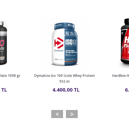
olate 1098 gr
Dymatize Iso 100 İzole Whey Protein
Hardline 
932 gr
 TL
4.400,00 TL
6