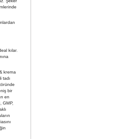
az. Şeker
mlerinde
anlardan
eal kılar.
ımına
 & krema
i tadı
ktöründe
niş bir
ın en
i, GMP,
aklı
ların
iasını
ğin