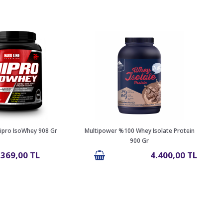
Hipro IsoWhey 908 Gr
Multipower %100 Whey Isolate Protein
Nutr
900 Gr
.369,00 TL
4.400,00 TL