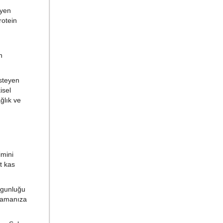
eyen
rotein
n
isteyen
isel
ğlık ve
imini
t kas
rgunluğu
şlamanıza