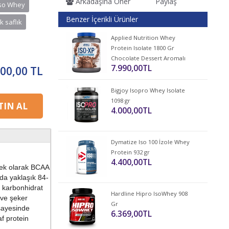
Arkadaşına Öner
Paylaş
Iso Whey
Benzer İçerikli Ürünler
k saflık
Applied Nutrition Whey
Protein Isolate 1800 Gr
Chocolate Dessert Aromalı
7.990,00TL
400,00 TL
Bigjoy Isopro Whey Isolate
1098 gr
IN AL
4.000,00TL
Dymatize Iso 100 İzole Whey
Protein 932 gr
4.400,00TL
 ek olarak BCAA
zda yaklaşık 84-
a karbonhidrat
Hardline Hipro IsoWhey 908
ave şeker
Gr
 sayesinde
6.369,00TL
f protein