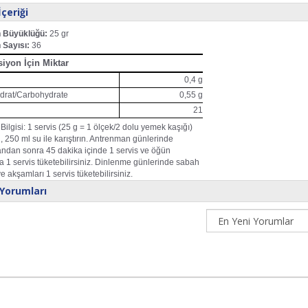
çeriği
n Büyüklüğü:
25 gr
 Sayısı:
36
iyon İçin Miktar
0,4 g
drat/Carbohydrate
0,55 g
21
Bilgisi:
1 servis (25 g = 1 ölçek/2 dolu yemek kaşığı)
, 250 ml su ile karıştırın. Antrenman günlerinde
ndan sonra 45 dakika içinde 1 servis ve öğün
a 1 servis tüketebilirsiniz. Dinlenme günlerinde sabah
ve akşamları 1 servis tüketebilirsiniz.
Yorumları