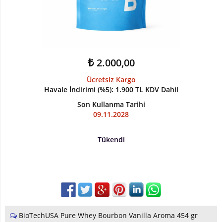
Kilo
ve
Hacim
2.000,00
Vitaminler
Ücretsiz Kargo
Atıştırmalıklar
Havale İndirimi (%5)
:
1.900 TL
KDV Dahil
Son Kullanma Tarihi
Sipariş
09.11.2028
Takibi
Tükendi
Kombinasyonlar
Kampanyalar
Markalar
İletişim
BioTechUSA Pure Whey Bourbon Vanilla Aroma 454 gr