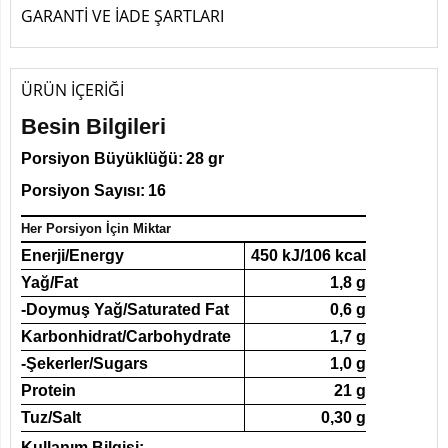
GARANTİ VE İADE ŞARTLARI
ÜRÜN İÇERİĞİ
Besin Bilgileri
Porsiyon Büyüklüğü:
28 gr
Porsiyon Sayısı:
16
Her Porsiyon İçin Miktar
Enerji/Energy
450 kJ/106 kcal
Yağ/Fat
1,8 g
-Doymuş Yağ/Saturated Fat
0,6 g
Karbonhidrat/Carbohydrate
1,7 g
-Şekerler/Sugars
1,0 g
Protein
21 g
Tuz/Salt
0,30 g
Kullanım Bilgisi: