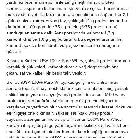
yardımcı bromelain enzimi ile zenginleştirilmiştir. Gluten
içermez, aspartam kullanılmamıştır ve ilave şeker barındırmaz –
bu sayede diyetinizi bozmadan protein almanızı sağlar. Her 28
g’lık bir ölçek (bir porsiyon) toz, yaklaşık 21 g protein içerir; bu
da ürünün 100 gramda ~75 g protein (%75 protein oranı)
sunduğu anlamına gelir. Aynı porsiyonda yalnızca 1,7 g
karbonhidrat ve 1,8 g yağ bulunur ki bu değerler ürünün ne
kadar düşük karbonhidratlı ve yağsız bir içerik sunduğunu
gösterir.
Kısacası BioTechUSA 100% Pure Whey, yüksek protein oranına
karşılık düşük kalori, karbonhidrat ve yağ değerleriyle öne
çıkan, saf ve kaliteli bir besin takviyesidir.
BioTechUSA 100% Pure Whey, kas gelişimi ve antrenman
sonrası toparlanmayı desteklemek için formüle edilmiş, yüksek
kaliteli bir peynir altı suyu (whey) protein tozudur. %100 whey
proteini içeren bu ürün, vücudun günlük protein ihtiyacını
karşılamaya yardımcı olur ve sporcular arasında lezzet, doku ve
etkinliğiyle öne çıkmıştır. Yüksek saflıktaki whey protein
sayesinde zengin amino asit profili sunan 100% Pure Whey,
kasların ihtiyaç duyduğu yapı taşlarını eksiksiz sağlayarak hem
kas kütlesi artışını destekler hem de kemik sağlığını korumaya
katkıda bulunur.BioTechUSA, sporcu beslenmesi sektöründe