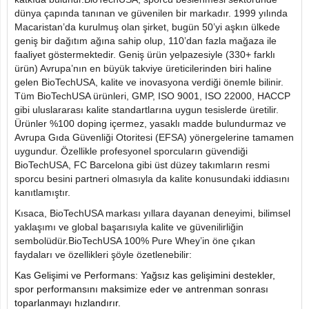
dünya çapında tanınan ve güvenilen bir markadır. 1999 yılında
Macaristan’da kurulmuş olan şirket, bugün 50’yi aşkın ülkede
geniş bir dağıtım ağına sahip olup, 110’dan fazla mağaza ile
faaliyet göstermektedir. Geniş ürün yelpazesiyle (330+ farklı
ürün) Avrupa’nın en büyük takviye üreticilerinden biri haline
gelen BioTechUSA, kalite ve inovasyona verdiği önemle bilinir.
Tüm BioTechUSA ürünleri, GMP, ISO 9001, ISO 22000, HACCP
gibi uluslararası kalite standartlarına uygun tesislerde üretilir.
Ürünler %100 doping içermez, yasaklı madde bulundurmaz ve
Avrupa Gıda Güvenliği Otoritesi (EFSA) yönergelerine tamamen
uygundur. Özellikle profesyonel sporcuların güvendiği
BioTechUSA, FC Barcelona gibi üst düzey takımların resmi
sporcu besini partneri olmasıyla da kalite konusundaki iddiasını
kanıtlamıştır.
Kısaca, BioTechUSA markası yıllara dayanan deneyimi, bilimsel
yaklaşımı ve global başarısıyla kalite ve güvenilirliğin
sembolüdür.BioTechUSA 100% Pure Whey’in öne çıkan
faydaları ve özellikleri şöyle özetlenebilir:
Kas Gelişimi ve Performans: Yağsız kas gelişimini destekler,
spor performansını maksimize eder ve antrenman sonrası
toparlanmayı hızlandırır.