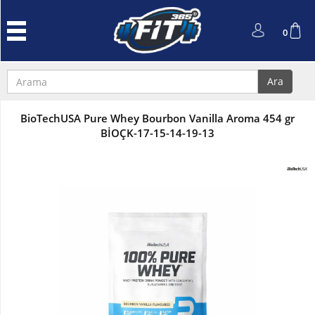
Anasayfa
0
Protein
Tozu
Ara
Performans
ve
BioTechUSA Pure Whey Bourbon Vanilla Aroma 454 gr
Güç
BİOÇK-17-15-14-19-13
L-
Carnitin
ve
Cla
Kreatin
Amino
Asit
Aksesuarlar