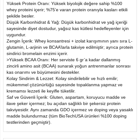
Yüksek Protein Oranı: Yüksek biyolojik değere sahip %100
whey proteini içerir; %75’e varan protein oranıyla kasları etkili
şekilde besler.
Düşük Karbonhidrat & Yağ: Düşük karbonhidrat ve yağ içeriği
sayesinde diyet dostudur, yağsız kas kütlesi hedefleyenler için
uygundur.
Zengin İçerik: Whey konsantresi + izolat karışımının yanı sıra L-
glutamin, L-arjinin ve BCAA’larla takviye edilmiştir; ayrıca protein
sindirici bromelain enzimi içerir.
>Yüksek BCAA Oranı: Her serviste 6 gr’a kadar dallanmış
zincirli amino asit (BCAA) sunarak yoğun antrenmanlar sonrası
kas onarımı ve büyümesini destekler.
Kolay Sindirim & Lezzet: Kolay sindirilebilir ve hızlı emilir;
mükemmel çözünürlüğü sayesinde topaklanma yapmaz ve
kremamsı lezzeti ile keyifle tüketilir.
Saf ve Güvenli İçerik: Gluten, aspartam, koruyucu madde ve
ilave şeker içermez; bu açıdan sağlıklı bir şekersiz protein
takviyesidir. Aynı zamanda GDO içermez ve doping veya yasaklı
madde bulundurmaz (tüm BioTechUSA ürünleri %100 doping
testlerinden geçmiştir).