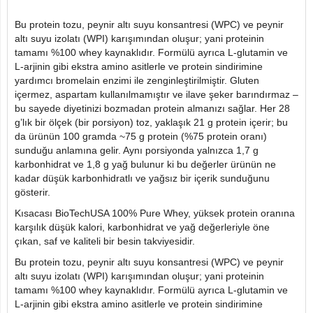
Bu protein tozu, peynir altı suyu konsantresi (WPC) ve peynir
altı suyu izolatı (WPI) karışımından oluşur; yani proteinin
tamamı %100 whey kaynaklıdır. Formülü ayrıca L-glutamin ve
L-arjinin gibi ekstra amino asitlerle ve protein sindirimine
yardımcı bromelain enzimi ile zenginleştirilmiştir. Gluten
içermez, aspartam kullanılmamıştır ve ilave şeker barındırmaz –
bu sayede diyetinizi bozmadan protein almanızı sağlar. Her 28
g’lık bir ölçek (bir porsiyon) toz, yaklaşık 21 g protein içerir; bu
da ürünün 100 gramda ~75 g protein (%75 protein oranı)
sunduğu anlamına gelir. Aynı porsiyonda yalnızca 1,7 g
karbonhidrat ve 1,8 g yağ bulunur ki bu değerler ürünün ne
kadar düşük karbonhidratlı ve yağsız bir içerik sunduğunu
gösterir.
Kısacası BioTechUSA 100% Pure Whey, yüksek protein oranına
karşılık düşük kalori, karbonhidrat ve yağ değerleriyle öne
çıkan, saf ve kaliteli bir besin takviyesidir.
Bu protein tozu, peynir altı suyu konsantresi (WPC) ve peynir
altı suyu izolatı (WPI) karışımından oluşur; yani proteinin
tamamı %100 whey kaynaklıdır. Formülü ayrıca L-glutamin ve
L-arjinin gibi ekstra amino asitlerle ve protein sindirimine