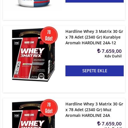
Kilo
ve
Hacim
Hardline Whey 3 Matrix 30 Gr
x 78 Adet (2340 Gr) Kurabiye
Vitaminler
Aromalı HARDLINE 24A-12
7.659,00
Atıştırmalıklar
Kdv Dahil
Sipariş
Takibi
SEPETE EKLE
Kombinasyonlar
Kampanyalar
Hardline Whey 3 Matrix 30 Gr
x 78 Adet (2340 Gr) Muz
Markalar
Aromalı HARDLINE 24A
7.659,00
İletişim