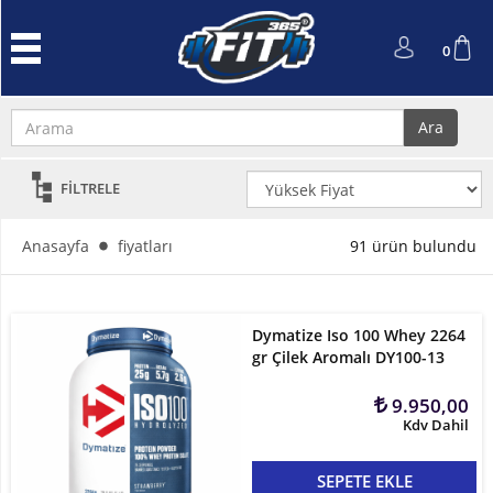
Anasayfa
0
Protein
Tozu
Ara
Performans
ve
FİLTRELE
Güç
L-
Anasayfa
fiyatları
91 ürün bulundu
Carnitin
ve
Cla
Dymatize Iso 100 Whey 2264
gr Çilek Aromalı DY100-13
Kreatin
9.950,00
Amino
Kdv Dahil
Asit
SEPETE EKLE
Aksesuarlar