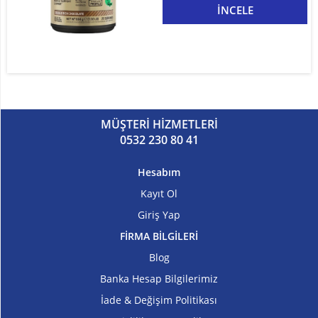
İNCELE
Kilo
ve
Hacim
Vitaminler
MÜŞTERİ HİZMETLERİ
Atıştırmalıklar
0532 230 80 41
Sipariş
Hesabım
Takibi
Kayıt Ol
Kombinasyonlar
Giriş Yap
FİRMA BİLGİLERİ
Kampanyalar
Blog
Markalar
Banka Hesap Bilgilerimiz
İade & Değişim Politikası
İletişim