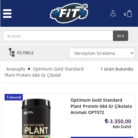
Anasayfa
0
Protein
Tozu
Ara
Performans
ve
FİLTRELE
Güç
L-
Anasayfa
Optimum Gold Standard
1 ürün bulundu
Carnitin
Plant Protein 684 Gr Çikolat
ve
Cla
Tükendi
Optimum Gold Standard
Kreatin
Plant Protein 684 Gr Çikolata
Aromalı OPT072
Amino
3.350,00
Asit
Kdv Dahil
Aksesuarlar