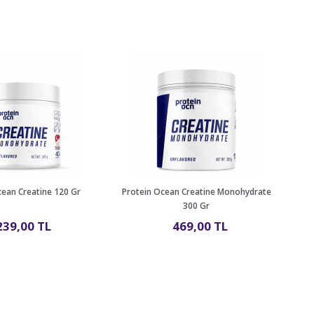
cean Creatine 120 Gr
Protein Ocean Creatine Monohydrate
TNT
300 Gr
239,00 TL
469,00 TL