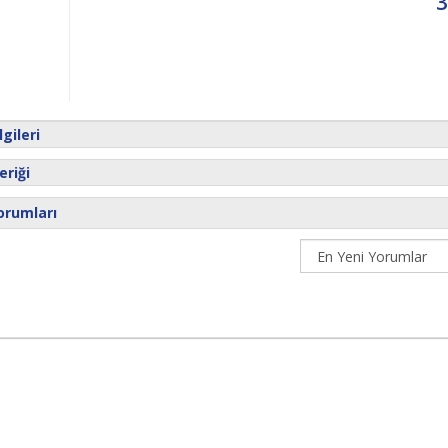
3
gileri
riği
orumları