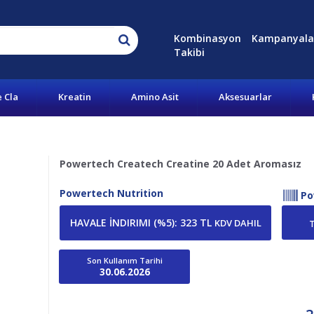
Kombinasyon
Kampanyala
Takibi
e Cla
Kreatin
Amino Asit
Aksesuarlar
Powertech Createch Creatine 20 Adet Aromasız
Powertech Nutrition
Po
HAVALE İNDIRIMI (%5)
:
323 TL
KDV DAHIL
Son Kullanım Tarihi
30.06.2026