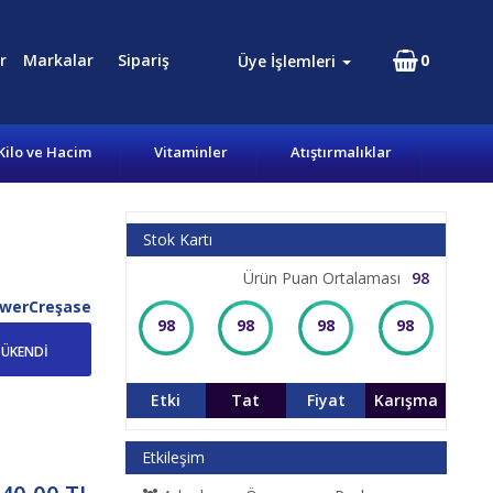
r
Markalar
Sipariş
0
Üye İşlemleri
Kilo ve Hacim
Vitaminler
Atıştırmalıklar
Stok Kartı
Ürün Puan Ortalaması
98
werCreşase
98
98
98
98
TÜKENDİ
Etki
Tat
Fiyat
Karışma
Etkileşim