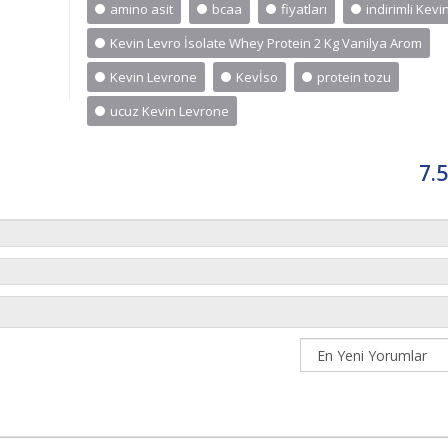
amino asit
bcaa
fiyatları
indirimli Kev
Kevin Levro İsolate Whey Protein 2 Kg Vanilya Arom
Kevin Levrone
Kevİso
protein tozu
ucuz Kevin Levrone
7.