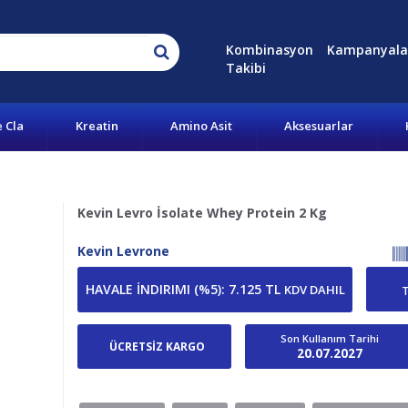
Kombinasyon
Kampanyala
Takibi
e Cla
Kreatin
Amino Asit
Aksesuarlar
Kevin Levro İsolate Whey Protein 2 Kg
Kevin Levrone
HAVALE İNDIRIMI (%5)
:
7.125 TL
KDV DAHIL
Son Kullanım Tarihi
ÜCRETSİZ KARGO
20.07.2027