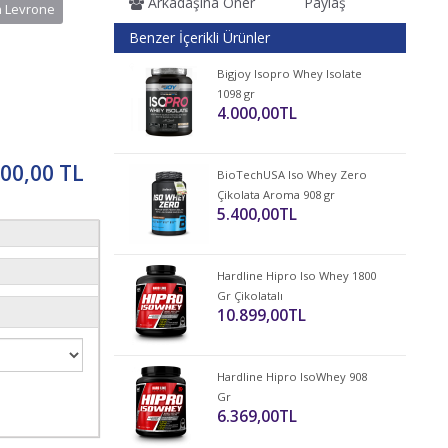
Arkadaşına Öner
Paylaş
in Levrone
Benzer İçerikli Ürünler
Bigjoy Isopro Whey Isolate
1098 gr
4.000,00TL
500,00 TL
BioTechUSA Iso Whey Zero
Çikolata Aroma 908 gr
5.400,00TL
Hardline Hipro Iso Whey 1800
Gr Çikolatalı
10.899,00TL
Hardline Hipro IsoWhey 908
Gr
6.369,00TL