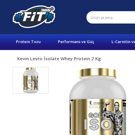
Protein Tozu
Performans ve Güç
L-Carnitin v
Kevin Levro İsolate Whey Protein 2 Kg