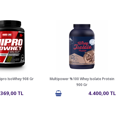
Hipro IsoWhey 908 Gr
Multipower %100 Whey Isolate Protein
Nutr
900 Gr
.369,00 TL
4.400,00 TL