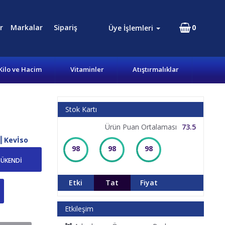
r
Markalar
Sipariş
0
Üye İşlemleri
Kilo ve Hacim
Vitaminler
Atıştırmalıklar
Stok Kartı
Ürün Puan Ortalaması
73.5
Kevİso
98
98
98
TÜKENDİ
Etki
Tat
Fiyat
Etkileşim