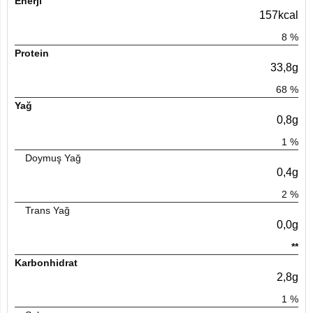
Enerji
157kcal
8
%
Protein
33,8g
68
%
Yağ
0,8g
1
%
Doymuş Yağ
0,4g
2
%
Trans Yağ
0,0g
**
Karbonhidrat
2,8g
1
%