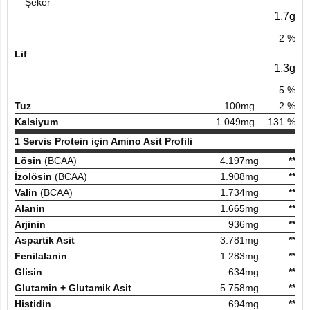
Şeker
1,7g
2
%
Lif
1,3g
5
%
Tuz
100mg
2
%
Kalsiyum
1.049mg
131
%
1 Servis Protein için Amino Asit Profili
Lösin
(BCAA)
4.197mg
**
İzolösin
(BCAA)
1.908mg
**
Valin
(BCAA)
1.734mg
**
Alanin
1.665mg
**
Arjinin
936mg
**
Aspartik Asit
3.781mg
**
Fenilalanin
1.283mg
**
Glisin
634mg
**
Glutamin + Glutamik Asit
5.758mg
**
Histidin
694mg
**