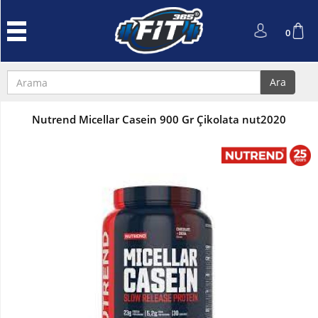
Anasayfa
0
Protein
Tozu
Ara
Performans
ve
Nutrend Micellar Casein 900 Gr Çikolata nut2020
Güç
L-
Carnitin
ve
Cla
Kreatin
Amino
Asit
Aksesuarlar