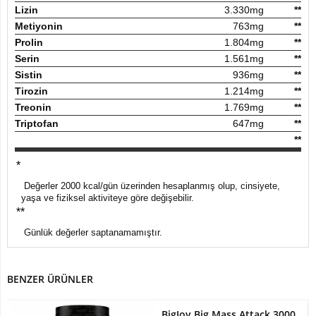
Lizin
3.330mg
**
Metiyonin
763mg
**
Prolin
1.804mg
**
Serin
1.561mg
**
Sistin
936mg
**
Tirozin
1.214mg
**
Treonin
1.769mg
**
Triptofan
647mg
**
**
*
Değerler 2000 kcal/gün üzerinden hesaplanmış olup, cinsiyete,
yaşa ve fiziksel aktiviteye göre değişebilir.
**
Günlük değerler saptanamamıştır.
BENZER ÜRÜNLER
BigJoy Big Mass Attack 3000