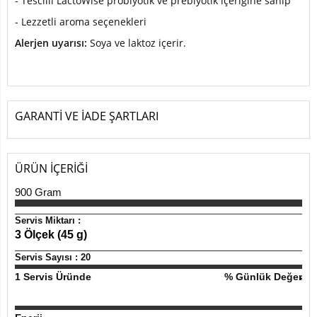
- Tescilli LactoWise probiyotik ve prebiyotik içeriğine sahip
- Lezzetli aroma seçenekleri
Alerjen uyarısı:
Soya ve laktoz içerir.
GARANTİ VE İADE ŞARTLARI
ÜRÜN İÇERİĞİ
900 Gram
Servis Miktarı :
3 Ölçek (45 g)
Servis Sayısı :
20
1 Servis Üründe
% Günlük Değer
*