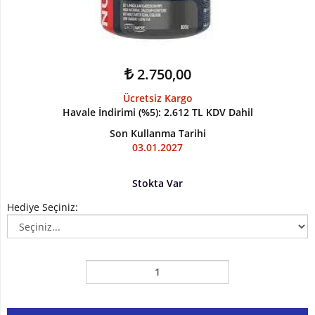
Kilo
ve
Hacim
2.750,00
Vitaminler
Ücretsiz Kargo
Havale İndirimi (%5)
:
2.612 TL
KDV Dahil
Atıştırmalıklar
Son Kullanma Tarihi
03.01.2027
Sipariş
Takibi
Stokta Var
Kombinasyonlar
Hediye Seçiniz:
Kampanyalar
Markalar
İletişim