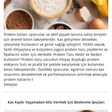
Kilo
ve
Hacim
Vitaminler
Protein tozları, sporcular ve aktif yaşam tarzına sahip bireyler
için önemli besin takviyeleridir. Kas gelişimini destekler,
iyileşmeyi hızlandırır ve genel sağlığı iyileştirir. Fit365 olarak,
Atıştırmalıklar
farklı ihtiyaçlara ve bütçelere uygun protein tozu çeşitlerini ve
fiyatlarını sizler için derledik. Protein Tozu Nedir ve Neden
Sipariş
Kullanılır? Protein tozu, vücudun ihtiyaç duyduğu protein
Takibi
miktarını hızlı ve pratik bir şekilde karşılamak için kullanılan
besin takviyeleridir. Özellikle sporcular, egzersiz sonrası kas
Kombinasyonlar
onarımını desteklemek ve performanslarını artırmak amacıyla
protein tozlarını t
Detaylar
Kampanyalar
Markalar
Kas Kaybı Yaşamadan Kilo Vermek için Beslenme İpuçları
İletişim