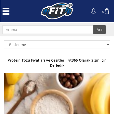
Anasayfa
0
Protein
Tozu
Ara
Performans
ve
Güç
L-
Protein Tozu Fiyatları ve Çeşitleri: Fit365 Olarak Sizin İçin
Carnitin
Derledik
ve
Cla
Kreatin
Amino
Asit
Aksesuarlar