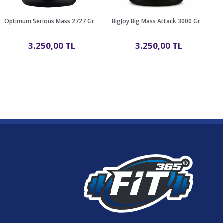
Optimum Serious Mass 2727 Gr
BigJoy Big Mass Attack 3000 Gr
N
3.250,00 TL
3.250,00 TL