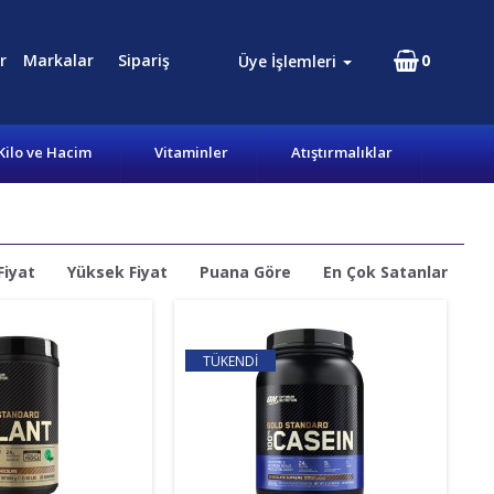
r
Markalar
Sipariş
0
Üye İşlemleri
Kilo ve Hacim
Vitaminler
Atıştırmalıklar
Fiyat
Yüksek Fiyat
Puana Göre
En Çok Satanlar
TÜKENDİ