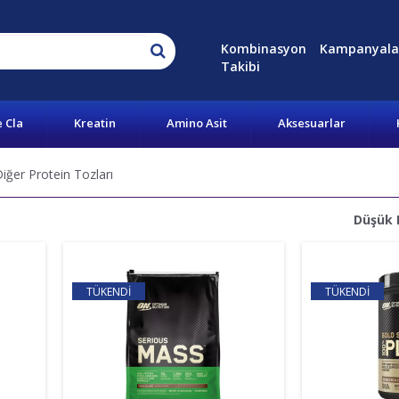
Kombinasyon
Kampanyala
Takibi
e Cla
Kreatin
Amino Asit
Aksesuarlar
er Protein Tozları
Düşük 
TÜKENDİ
TÜKENDİ