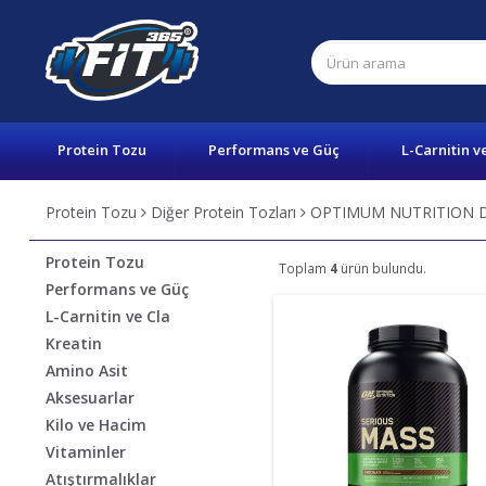
Protein Tozu
Performans ve Güç
L-Carnitin v
Protein Tozu
Diğer Protein Tozları
OPTIMUM NUTRITION Diğ
Protein Tozu
Toplam
4
ürün bulundu.
Performans ve Güç
L-Carnitin ve Cla
Kreatin
Amino Asit
Aksesuarlar
Kilo ve Hacim
Vitaminler
Atıştırmalıklar