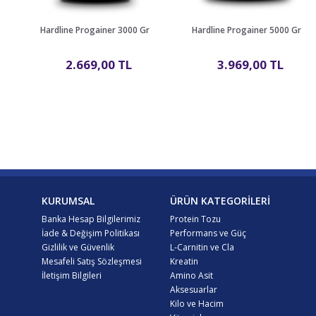
Hardline Progainer 3000 Gr
Hardline Progainer 5000 Gr
2.669,00 TL
3.969,00 TL
KURUMSAL
ÜRÜN KATEGORİLERİ
Banka Hesap Bilgilerimiz
Protein Tozu
İade & Değişim Politikası
Performans ve Güç
Gizlilik ve Güvenlik
L-Carnitin ve Cla
Mesafeli Satış Sözleşmesi
Kreatin
İletişim Bilgileri
Amino Asit
Aksesuarlar
Kilo ve Hacim